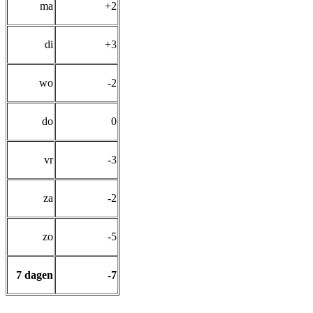
ma
+2
di
+3
wo
-2
do
0
vr
-3
za
-2
zo
-5
7 dagen
-7