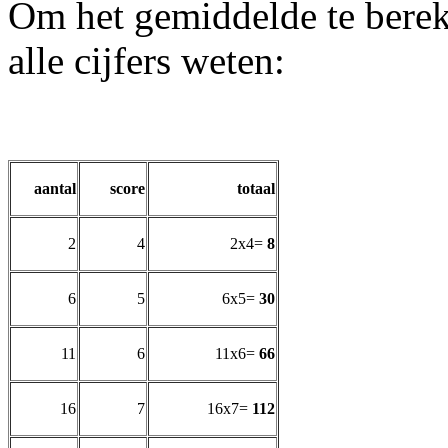
Om het gemiddelde te bereke
alle cijfers weten:
aantal
score
totaal
2
4
2x4=
8
6
5
6x5=
30
11
6
11x6=
66
16
7
16x7=
112