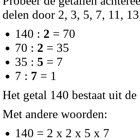
Probeer de getallen achtere
delen door 2, 3, 5, 7, 11, 13
140 :
2
= 70
70 :
2
= 35
35 :
5
= 7
7 :
7
= 1
Het getal 140 bestaat uit de 
Met andere woorden:
140 = 2 x 2 x 5 x 7