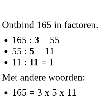
Ontbind 165 in factoren.
165 :
3
= 55
55 :
5
= 11
11 :
11
= 1
Met andere woorden:
165 = 3 x 5 x 11