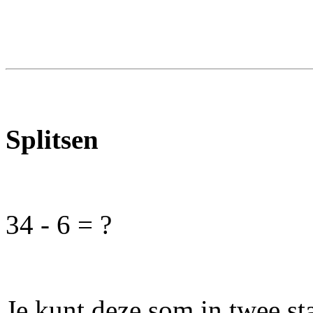
Splitsen
34 - 6 = ?
Je kunt deze som in twee st