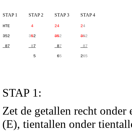
STAP 1
STAP 2
STAP 3
STAP 4
HTE
4
24
2
4
352
3
5
2
35
2
3
5
2
87
8
7
8
7
87
5
6
5
2
65
STAP 1:
Zet de getallen recht onder
(E), tientallen onder tienta