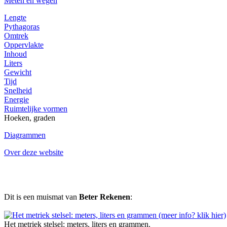
Meten en wegen
Lengte
Pythagoras
Omtrek
Oppervlakte
Inhoud
Liters
Gewicht
Tijd
Snelheid
Energie
Ruimtelijke vormen
Hoeken, graden
Diagrammen
Over deze website
Dit is een muismat van
Beter Rekenen
:
Het metriek stelsel: meters, liters en grammen.