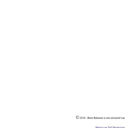
©
2010 - Beter Rekenen is een initiatief van
Martin van Toll Producties