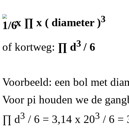
3
x ∏
x ( diameter )
3
of kortweg:
∏
d
/ 6
Voorbeeld: een bol met dia
Voor pi houden we de gangb
3
3
∏ d
/ 6 = 3,14 x 20
/ 6 = 