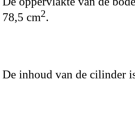
De oppervlakte van de bod
2
78,5 cm
.
De inhoud van de cilinder i