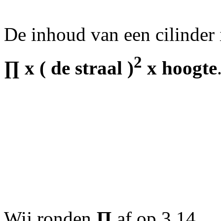
De inhoud van een cilinder 
2
∏
x ( de straal )
x hoogte
Wij ronden
∏
af op 3,14