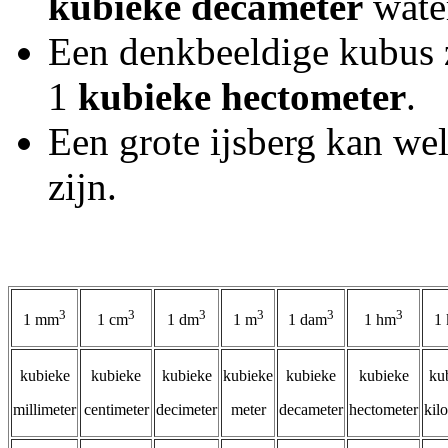
kubieke
decameter
wate
Een denkbeeldige kubus 
1
kubieke hectometer
.
Een grote ijsberg kan we
zijn.
3
3
3
3
3
3
1 mm
1 cm
1 dm
1 m
1 dam
1 hm
1
kubieke
kubieke
kubieke
kubieke
kubieke
kubieke
ku
millimeter
centimeter
decimeter
meter
decameter
hectometer
kil