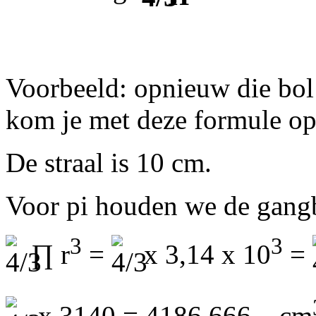
Voorbeeld: opnieuw die bol
kom je met deze formule op
De straal is 10 cm.
Voor pi houden we de gangb
3
3
∏ r
=
x 3,14 x 10
=