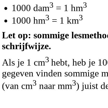
3
3
1000 dam
= 1 hm
3
3
1000 hm
= 1 km
Let op: sommige lesmetho
schrijfwijze.
3
Als je 1 cm
hebt, heb je 
gegeven vinden sommige me
3
3
(van cm
naar mm
) juist d