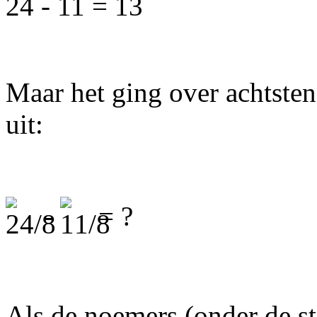
24 - 11 = 13
Maar het ging over achtsten
uit:
-
= ?
Als de noemers (onder de str