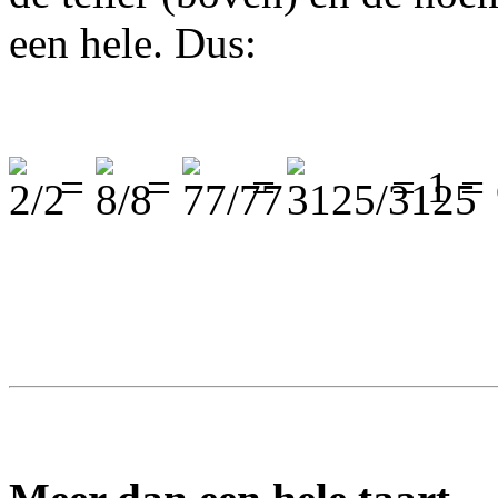
een hele. Dus:
=
=
=
= 1 = 