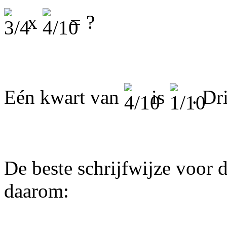
x
= ?
Eén kwart van
is
. Dr
De beste schrijfwijze voor 
daarom: