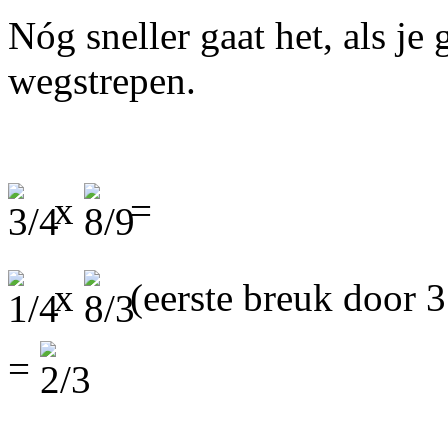
Nóg sneller gaat het, als je 
wegstrepen.
x
=
x
(eerste breuk door 3
=