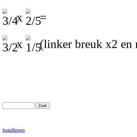
x
=
x
(linker breuk x2 en 
Instellingen