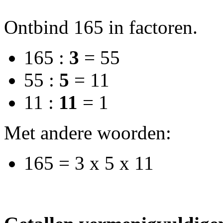
Ontbind 165 in factoren.
165 :
3
= 55
55 :
5
= 11
11 :
11
= 1
Met andere woorden:
165 = 3 x 5 x 11