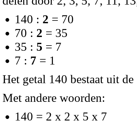
delen door 2, 3, 5, 7, 11, 13
140 :
2
= 70
70 :
2
= 35
35 :
5
= 7
7 :
7
= 1
Het getal 140 bestaat uit de 
Met andere woorden:
140 = 2 x 2 x 5 x 7