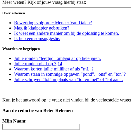
Meer weten? Kijk of jouw vraag hierbij staat:
Over rekenen
Bewerkingsvolgorde: Meneer Van Dalen?
Mag ik kladpapier gebruiken?
Ik weet een andere manier om bij de oplossing te komen.
Ik heb een somsuggestie.
Woorden en begrippen
Jullie ronden "leeftijd" omlaag af op hele jaren.
Jullie ronden pi af op 3,14
Waarom korten jullie milliliter af als "mL"?
Waarom staan in sommige opgaven "pond", "ons" en "ton"?
Jullie schrijven "tot" in plaats van "tot en met" of "tot aan".
Kun je het antwoord op je vraag niet vinden bij de veelgestelde vrag
Aan de redactie van Beter Rekenen
Mijn Naam: