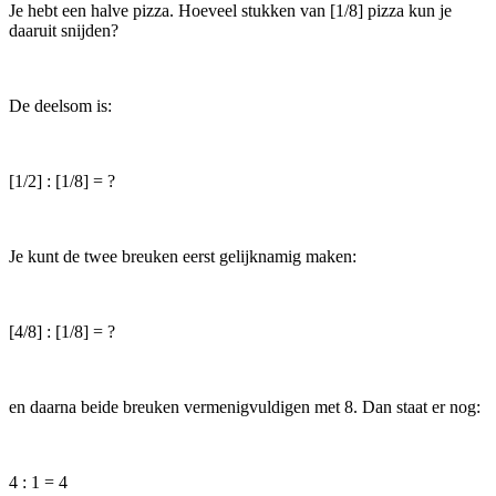
Je hebt een halve pizza. Hoeveel stukken van [1/8] pizza kun je
daaruit snijden?
De deelsom is:
[1/2] : [1/8] = ?
Je kunt de twee breuken eerst gelijknamig maken:
[4/8] : [1/8] = ?
en daarna beide breuken vermenigvuldigen met 8. Dan staat er nog:
4 : 1 = 4