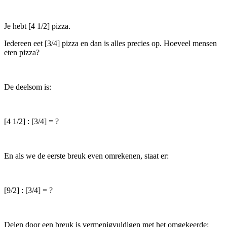
Je hebt [4 1/2] pizza.
Iedereen eet [3/4] pizza en dan is alles precies op. Hoeveel mensen
eten pizza?
De deelsom is:
[4 1/2] : [3/4] = ?
En als we de eerste breuk even omrekenen, staat er:
[9/2] : [3/4] = ?
Delen door een breuk is vermenigvuldigen met het omgekeerde: