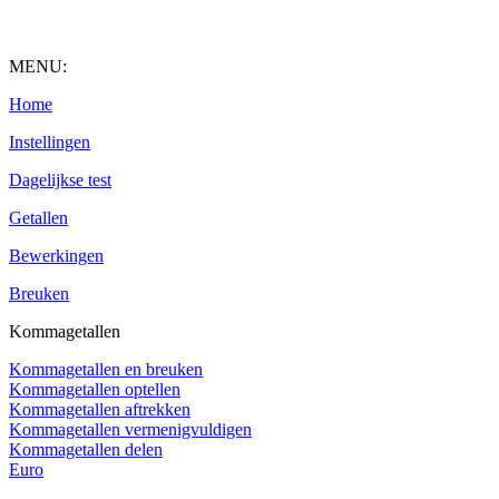
MENU:
Home
Instellingen
Dagelijkse test
Getallen
Bewerkingen
Breuken
Kommagetallen
Kommagetallen en breuken
Kommagetallen optellen
Kommagetallen aftrekken
Kommagetallen vermenigvuldigen
Kommagetallen delen
Euro