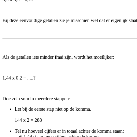
Bij deze eenvoudige getallen zie je misschien wel dat er eigenlijk staat
Als de getallen iets minder fraai zijn, wordt het moeilijker:
1,44 x 0,2 = .....?
Doe zo'n som in meerdere stappen:
Let bij de eerste stap niet op de komma.
144 x 2 = 288
Tel nu hoeveel cijfers er in totaal achter de komma staan:
- bij 1,44 staan twee cijfers achter de komma