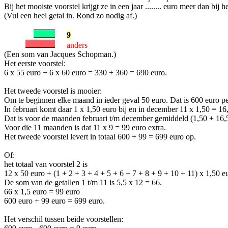
Bij het mooiste voorstel krijgt ze in een jaar ........ euro meer dan bij h
(Vul een heel getal in. Rond zo nodig af.)
9
anders
(Een som van Jacques Schopman.)
Het eerste voorstel:
6 x 55 euro + 6 x 60 euro = 330 + 360 = 690 euro.
Het tweede voorstel is mooier:
Om te beginnen elke maand in ieder geval 50 euro. Dat is 600 euro per
In februari komt daar 1 x 1,50 euro bij en in december 11 x 1,50 = 16
Dat is voor de maanden februari t/m december gemiddeld (1,50 + 16,5
Voor die 11 maanden is dat 11 x 9 = 99 euro extra.
Het tweede voorstel levert in totaal 600 + 99 = 699 euro op.
Of:
het totaal van voorstel 2 is
12 x 50 euro + (1 + 2 + 3 + 4 + 5 + 6 + 7 + 8 + 9 + 10 + 11) x 1,50 e
De som van de getallen 1 t/m 11 is 5,5 x 12 = 66.
66 x 1,5 euro = 99 euro
600 euro + 99 euro = 699 euro.
Het verschil tussen beide voorstellen: