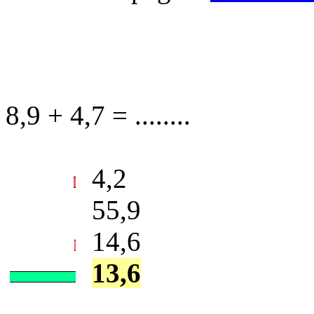
8,9 + 4,7 = ........
4,2
55,9
14,6
13,6