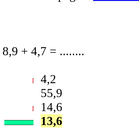
8,9 + 4,7 = ........
4,2
55,9
14,6
13,6