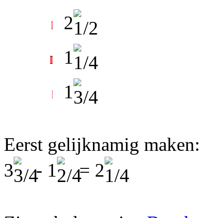
2
1
1
Eerst gelijknamig maken:
3
- 1
= 2