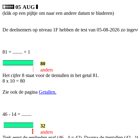
05 AUG
(klik op een pijltje om naar een andere datum te bladeren)
De deelnemers op niveau 1F hebben de test van 05-08-2026 zo ingev
81 = ........ + 1
80
anders
Het cijfer 8 staat voor de tientallen in het getal 81.
8 x 10 = 80
Zie ook de pagina
Getallen.
46 - 14 = ........
32
anders
Trek eerst de eenheden eraf (46 - 4 = 42). Daarna de tientallen (42 - 1