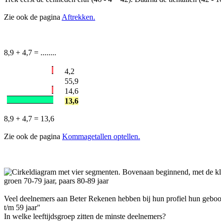
Zie ook de pagina
Aftrekken.
8,9 + 4,7 = ........
4,2
55,9
14,6
13,6
8,9 + 4,7 = 13,6
Zie ook de pagina
Kommagetallen optellen.
Veel deelnemers aan Beter Rekenen hebben bij hun profiel hun geboorte
t/m 59 jaar"
In welke leeftijdsgroep zitten de minste deelnemers?